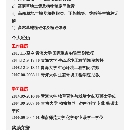
）高寒草地土壤及植物稳定同位素
2
）
高寒草地
土壤及植物脂类、
正构烷烃
、烷醇等生物标记
3
物
）
高寒
草地植硅体
及植硅体
碳
4
个人经历
工作经历
至今
青海大学
国家重点实验室
副教授
2017.11-
青海大学
生态环境工程学院
副教授
20
13
.
12
-2017.10
青海大学
生态环境工程学院
讲师
200
8
.
12
-20
13
.1
1
青海大学
生态环境工程学院
助教
2007.
0
8-2008.1
1
学习经历
青海大学
牧草育种与栽培专业
获
博士学位
2014.
0
9-2018.
0
6
青海大学
动物营养与饲料科学专业
获
硕士
2004.
0
9-2007.
0
6
学位
湖南师范大学
化学专业
获学士学位
2000.
0
9-2004.
0
6
奖励荣誉