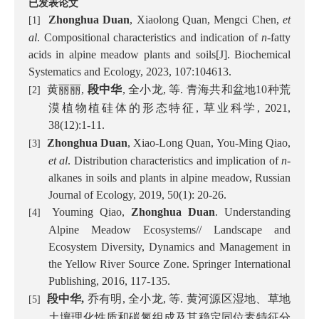
已发表论文
Zhonghua Duan
, Xiaolong Quan, Mengci Chen,
et
[1]
al
. Compositional characteristics and indication of
n
-fatty
acids in alpine meadow plants and soils[J]. Biochemical
Systematics and Ecology, 2023,
107:104613.
黄丽丽
段中华
全小龙
等
青海共和盆地
种荒
,
,
,
.
10
[2]
漠植物植硅体的形态特征
草业科学
,
, 2021,
38(12):1-11.
Zhong
h
ua Duan
, Xiao-Long Quan, You-Ming Qiao,
[3]
et al
. Distribution characteristics and implication of
n
-
alkanes in soils and plants in alpine meadow, Russian
Journal of Ecology, 2019, 50(1): 20-26.
Youming Qiao,
Zhonghua Duan
. Understanding
[4]
Alpine Meadow Ecosystems// Landscape and
Ecosystem Diversity, Dynamics and Management in
the Yellow River Source Zone. Springer International
Publishing, 2016,
117-135.
段中华
乔有明
全小龙
等
黄河源区湿地、草地
,
,
,
.
[5]
土壤理化性质和碳氮组成及其稳定同位素特征分