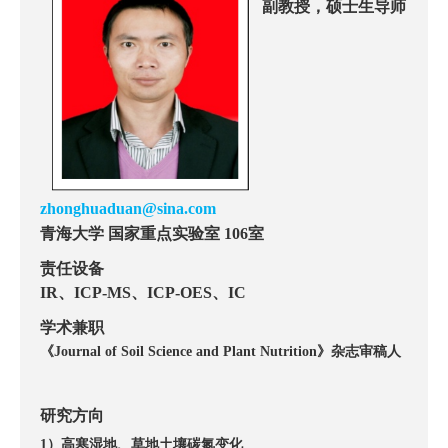
副教授，硕士生导师
zhonghuaduan@sina.com
青海大学
国
家
重
点实验室
室
106
责任设备
、
、
、
IR
ICP-MS
ICP-OES
IC
学术兼职
《
》
杂志审稿人
Journal of Soil Science and Plant Nutrition
研究方向
）高寒湿地、草地土壤碳氮变化
1